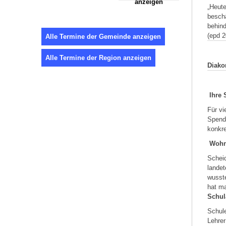
anzeigen
„Heute
beschä
behind
(epd 2
Alle Termine der Gemeinde anzeigen
Alle Termine der Region anzeigen
Diako
Ihre 
Für v
Spend
konkre
Wohn
Scheid
landet
wusste
hat ma
Schul
Schule
Lehrer