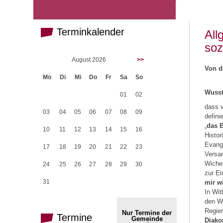
Terminkalender
All
soz
August 2026
>>
Von d
Mo
Di
Mi
Do
Fr
Sa
So
Wusst
01
02
dass 
03
04
05
06
07
08
09
defini
„
das B
10
11
12
13
14
15
16
Histor
Evange
17
18
19
20
21
22
23
Versam
Wicher
24
25
26
27
28
29
30
zur Ei
31
mir w
In Wit
den Wi
Regie
Nur Termine der
Termine
Gemeinde
Diako