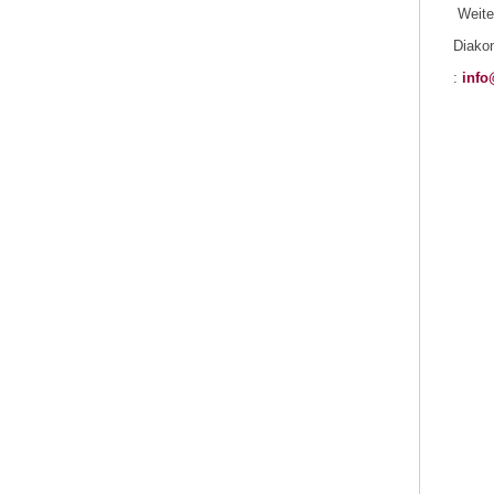
Weiter
Diako
:
info