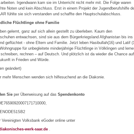
g arbeiten. Irgendwann kam sie im Unterricht nicht mehr mit. Die Folge waren
hte Noten und kein Abschluss. Erst in einem Projekt der Jugendberufshilfe d
R fühlte sie sich verstanden und schaffte den Hauptschulabschluss.
dliche Flüchtlinge ohne Familie
ben gelernt, ganz auf sich allein gestellt zu überleben. Kaum den
schuhen entwachsen, sind sie aus dem Bürgerkriegsland Afghanistan bis ins
nd geflüchtet - ohne Eltern und Familie. Jetzt leben Hasibullah(16) und Latif (
 Wohngruppe für unbegleitete minderjährige Flüchtlinge in Völklingen und lern
 schreiben, rechnen – auf Deutsch. Und plötzlich ist da wieder die Chance auf
ukunft in Frieden und Würde.
en geändert)
 mehr Menschen wenden sich hilfesuchend an die Diakonie.
en Sie
per Überweisung auf das
Spendenkonto
E76590920007171710000,
GENODE51SB2
r Vereinigten Volksbank eGoder online unter
iakonisches-werk-saar.de
.