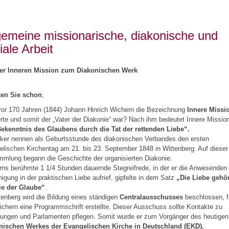
gemeine missionarische, diakonische und
iale Arbeit
er Inneren Mission zum Diakonischen Werk
en Sie schon
,
vor 170 Jahren (1844) Johann Hinrich Wichern die Bezeichnung
Innere Missi
erte und somit der „Vater der Diakonie“ war? Nach ihm bedeutet Innere Missio
ekenntnis des Glaubens durch die Tat der rettenden Liebe“.
iker nennen als Geburtsstunde des diakonischen Verbandes den ersten
lischen Kirchentag am 21. bis 23. September 1848 in Wittenberg. Auf dieser
mlung begann die Geschichte der organisierten Diakonie.
ns berühmte 1 1/4 Stunden dauernde Stegreifrede, in der er die Anwesenden
nigung in der praktischen Liebe aufrief, gipfelte in dem Satz
„Die Liebe gehör
ie der Glaube“
.
tenberg wird die Bildung eines ständigen
Centralausschusses
beschlossen, f
chern eine Programmschrift erstellte. Dieser Ausschuss sollte Kontakte zu
rungen und Parlamenten pflegen. Somit wurde er zum Vorgänger des heutigen
nischen Werkes der Evangelischen Kirche in Deutschland (EKD).