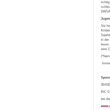
richti
schlec
DWSAA
Jugen
Sie ha
Kinder
Saarla
in der
lesen,
eine Z
(*Nam
Immer
Spend
IBAND
BIC 
bei de
www.d