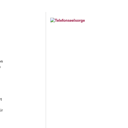
on
n
t
ür