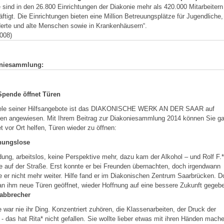
 sind in den 26.800 Einrichtungen der Diakonie mehr als 420.000 Mitarbeitern
ftigt. Die Einrichtungen bieten eine Million Betreuungsplätze für Jugendliche,
erte und alte Menschen sowie in Krankenhäusern“.
008)
niesammlung:
Spende öffnet Türen
iele seiner Hilfsangebote ist das DIAKONISCHE WERK AN DER SAAR auf
en angewiesen. Mit Ihrem Beitrag zur Diakoniesammlung 2014 können Sie g
t vor Ort helfen, Türen wieder zu öffnen:
ungslose
ung, arbeitslos, keine Perspektive mehr, dazu kam der Alkohol – und Rolf F.*
e auf der Straße. Erst konnte er bei Freunden übernachten, doch irgendwann
 er nicht mehr weiter. Hilfe fand er im Diakonischen Zentrum Saarbrücken. D
n ihm neue Türen geöffnet, wieder Hoffnung auf eine bessere Zukunft gegeb
abbrecher
 war nie ihr Ding. Konzentriert zuhören, die Klassenarbeiten, der Druck der
 - das hat Rita* nicht gefallen. Sie wollte lieber etwas mit ihren Händen mach