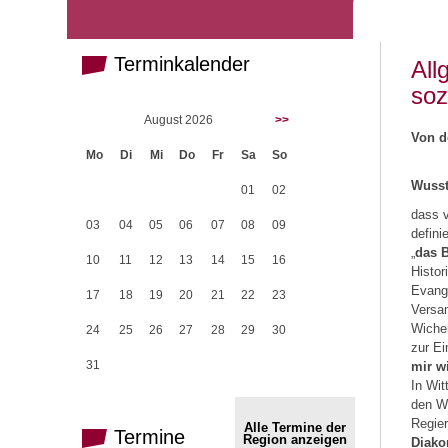
Terminkalender
All
soz
August 2026
>>
Von d
Mo
Di
Mi
Do
Fr
Sa
So
Wusst
01
02
dass 
03
04
05
06
07
08
09
defini
„
das B
10
11
12
13
14
15
16
Histor
Evange
17
18
19
20
21
22
23
Versam
Wicher
24
25
26
27
28
29
30
zur Ei
31
mir w
In Wit
den Wi
Regie
Alle Termine der
Termine
Region anzeigen
Diako