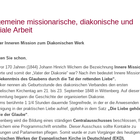
gemeine missionarische, diakonische und
iale Arbeit
er Inneren Mission zum Diakonischen Werk
en Sie schon
,
vor 170 Jahren (1844) Johann Hinrich Wichern die Bezeichnung
Innere Missi
erte und somit der „Vater der Diakonie“ war? Nach ihm bedeutet Innere Missio
ekenntnis des Glaubens durch die Tat der rettenden Liebe“.
iker nennen als Geburtsstunde des diakonischen Verbandes den ersten
lischen Kirchentag am 21. bis 23. September 1848 in Wittenberg. Auf dieser
mlung begann die Geschichte der organisierten Diakonie.
ns berühmte 1 1/4 Stunden dauernde Stegreifrede, in der er die Anwesenden
nigung in der praktischen Liebe aufrief, gipfelte in dem Satz
„Die Liebe gehör
ie der Glaube“
.
tenberg wird die Bildung eines ständigen
Centralausschusses
beschlossen, f
chern eine Programmschrift erstellte. Dieser Ausschuss sollte Kontakte zu
rungen und Parlamenten pflegen. Somit wurde er zum Vorgänger des heutigen
nischen Werkes der Evangelischen Kirche in Deutschland (EKD).