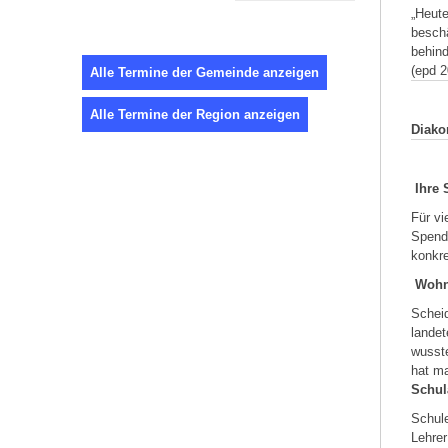
„Heute
beschä
behind
(epd 2
Alle Termine der Gemeinde anzeigen
Alle Termine der Region anzeigen
Diako
Ihre 
Für v
Spend
konkre
Wohn
Scheid
landet
wusste
hat ma
Schul
Schule
Lehrer