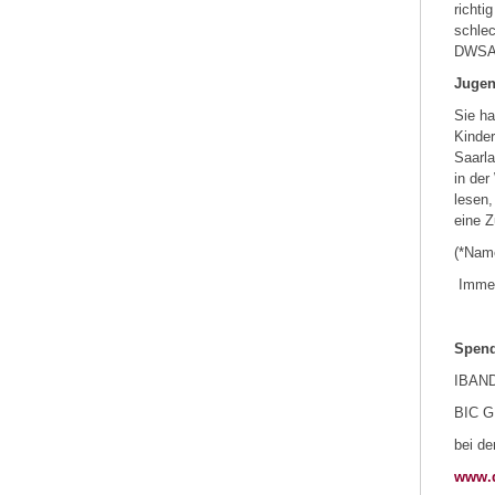
richti
schlec
DWSAA
Jugen
Sie ha
Kinder
Saarla
in der
lesen,
eine Z
(*Nam
Immer
Spend
IBAND
BIC 
bei de
www.d