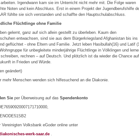
g arbeiten. Irgendwann kam sie im Unterricht nicht mehr mit. Die Folge waren
hte Noten und kein Abschluss. Erst in einem Projekt der Jugendberufshilfe d
R fühlte sie sich verstanden und schaffte den Hauptschulabschluss.
dliche Flüchtlinge ohne Familie
ben gelernt, ganz auf sich allein gestellt zu überleben. Kaum den
schuhen entwachsen, sind sie aus dem Bürgerkriegsland Afghanistan bis ins
nd geflüchtet - ohne Eltern und Familie. Jetzt leben Hasibullah(16) und Latif (
 Wohngruppe für unbegleitete minderjährige Flüchtlinge in Völklingen und lern
 schreiben, rechnen – auf Deutsch. Und plötzlich ist da wieder die Chance auf
ukunft in Frieden und Würde.
en geändert)
 mehr Menschen wenden sich hilfesuchend an die Diakonie.
en Sie
per Überweisung auf das
Spendenkonto
E76590920007171710000,
GENODE51SB2
r Vereinigten Volksbank eGoder online unter
iakonisches-werk-saar.de
.