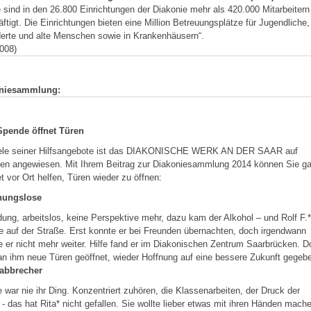
 sind in den 26.800 Einrichtungen der Diakonie mehr als 420.000 Mitarbeitern
ftigt. Die Einrichtungen bieten eine Million Betreuungsplätze für Jugendliche,
erte und alte Menschen sowie in Krankenhäusern“.
008)
niesammlung:
Spende öffnet Türen
iele seiner Hilfsangebote ist das DIAKONISCHE WERK AN DER SAAR auf
en angewiesen. Mit Ihrem Beitrag zur Diakoniesammlung 2014 können Sie g
t vor Ort helfen, Türen wieder zu öffnen:
ungslose
ung, arbeitslos, keine Perspektive mehr, dazu kam der Alkohol – und Rolf F.*
e auf der Straße. Erst konnte er bei Freunden übernachten, doch irgendwann
 er nicht mehr weiter. Hilfe fand er im Diakonischen Zentrum Saarbrücken. D
n ihm neue Türen geöffnet, wieder Hoffnung auf eine bessere Zukunft gegeb
abbrecher
 war nie ihr Ding. Konzentriert zuhören, die Klassenarbeiten, der Druck der
 - das hat Rita* nicht gefallen. Sie wollte lieber etwas mit ihren Händen mach