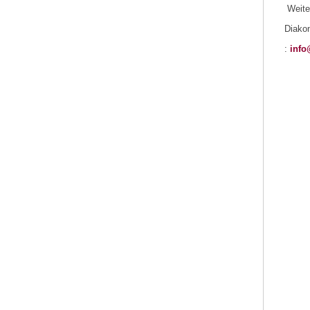
Weiter
Diako
:
info